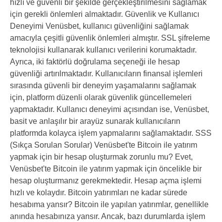
hızlı ve güvenli bir şekilde gerçekleştirilmesini sağlamak
için gerekli önlemleri almaktadır. Güvenlik ve Kullanıcı
Deneyimi Venüsbet, kullanıcı güvenliğini sağlamak
amacıyla çeşitli güvenlik önlemleri almıştır. SSL şifreleme
teknolojisi kullanarak kullanıcı verilerini korumaktadır.
Ayrıca, iki faktörlü doğrulama seçeneği ile hesap
güvenliği artırılmaktadır. Kullanıcıların finansal işlemleri
sırasında güvenli bir deneyim yaşamalarını sağlamak
için, platform düzenli olarak güvenlik güncellemeleri
yapmaktadır. Kullanıcı deneyimi açısından ise, Venüsbet,
basit ve anlaşılır bir arayüz sunarak kullanıcıların
platformda kolayca işlem yapmalarını sağlamaktadır. SSS
(Sıkça Sorulan Sorular) Venüsbet'te Bitcoin ile yatırım
yapmak için bir hesap oluşturmak zorunlu mu? Evet,
Venüsbet'te Bitcoin ile yatırım yapmak için öncelikle bir
hesap oluşturmanız gerekmektedir. Hesap açma işlemi
hızlı ve kolaydır. Bitcoin yatırımları ne kadar sürede
hesabıma yansır? Bitcoin ile yapılan yatırımlar, genellikle
anında hesabınıza yansır. Ancak, bazı durumlarda işlem