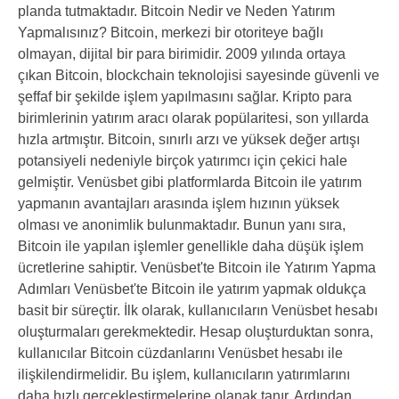
planda tutmaktadır. Bitcoin Nedir ve Neden Yatırım
Yapmalısınız? Bitcoin, merkezi bir otoriteye bağlı
olmayan, dijital bir para birimidir. 2009 yılında ortaya
çıkan Bitcoin, blockchain teknolojisi sayesinde güvenli ve
şeffaf bir şekilde işlem yapılmasını sağlar. Kripto para
birimlerinin yatırım aracı olarak popülaritesi, son yıllarda
hızla artmıştır. Bitcoin, sınırlı arzı ve yüksek değer artışı
potansiyeli nedeniyle birçok yatırımcı için çekici hale
gelmiştir. Venüsbet gibi platformlarda Bitcoin ile yatırım
yapmanın avantajları arasında işlem hızının yüksek
olması ve anonimlik bulunmaktadır. Bunun yanı sıra,
Bitcoin ile yapılan işlemler genellikle daha düşük işlem
ücretlerine sahiptir. Venüsbet'te Bitcoin ile Yatırım Yapma
Adımları Venüsbet'te Bitcoin ile yatırım yapmak oldukça
basit bir süreçtir. İlk olarak, kullanıcıların Venüsbet hesabı
oluşturmaları gerekmektedir. Hesap oluşturduktan sonra,
kullanıcılar Bitcoin cüzdanlarını Venüsbet hesabı ile
ilişkilendirmelidir. Bu işlem, kullanıcıların yatırımlarını
daha hızlı gerçekleştirmelerine olanak tanır. Ardından,