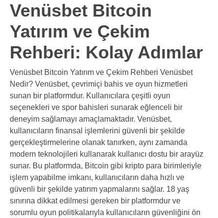
Venüsbet Bitcoin
Yatırım ve Çekim
Rehberi: Kolay Adımlar
Venüsbet Bitcoin Yatırım ve Çekim Rehberi Venüsbet
Nedir? Venüsbet, çevrimiçi bahis ve oyun hizmetleri
sunan bir platformdur. Kullanıcılara çeşitli oyun
seçenekleri ve spor bahisleri sunarak eğlenceli bir
deneyim sağlamayı amaçlamaktadır. Venüsbet,
kullanıcıların finansal işlemlerini güvenli bir şekilde
gerçekleştirmelerine olanak tanırken, aynı zamanda
modern teknolojileri kullanarak kullanıcı dostu bir arayüz
sunar. Bu platformda, Bitcoin gibi kripto para birimleriyle
işlem yapabilme imkanı, kullanıcıların daha hızlı ve
güvenli bir şekilde yatırım yapmalarını sağlar. 18 yaş
sınırına dikkat edilmesi gereken bir platformdur ve
sorumlu oyun politikalarıyla kullanıcıların güvenliğini ön