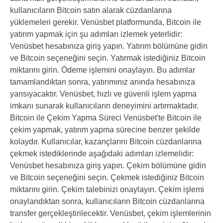
kullanıcıların Bitcoin satın alarak cüzdanlarına
yüklemeleri gerekir. Venüsbet platformunda, Bitcoin ile
yatırım yapmak için şu adımları izlemek yeterlidir:
Venüsbet hesabınıza giriş yapın. Yatırım bölümüne gidin
ve Bitcoin seçeneğini seçin. Yatırmak istediğiniz Bitcoin
miktarını girin. Ödeme işlemini onaylayın. Bu adımlar
tamamlandıktan sonra, yatırımınız anında hesabınıza
yansıyacaktır. Venüsbet, hızlı ve güvenli işlem yapma
imkanı sunarak kullanıcıların deneyimini artırmaktadır.
Bitcoin ile Çekim Yapma Süreci Venüsbet'te Bitcoin ile
çekim yapmak, yatırım yapma sürecine benzer şekilde
kolaydır. Kullanıcılar, kazançlarını Bitcoin cüzdanlarına
çekmek istediklerinde aşağıdaki adımları izlemelidir:
Venüsbet hesabınıza giriş yapın. Çekim bölümüne gidin
ve Bitcoin seçeneğini seçin. Çekmek istediğiniz Bitcoin
miktarını girin. Çekim talebinizi onaylayın. Çekim işlemi
onaylandıktan sonra, kullanıcıların Bitcoin cüzdanlarına
transfer gerçekleştirilecektir. Venüsbet, çekim işlemlerinin