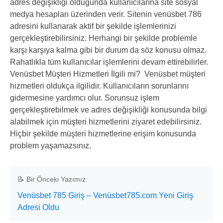
adres değişikliği olduğunda kullanıcılarına site sosyal
medya hesapları üzerinden verir. Sitenin venüsbet 786
adresini kullanarak aktif bir şekilde işlemlerinizi
gerçekleştirebilirsiniz. Herhangi bir şekilde problemle
karşı karşıya kalma gibi bir durum da söz konusu olmaz.
Rahatlıkla tüm kullanıcılar işlemlerini devam ettirebilirler.
Venüsbet Müşteri Hizmetleri İlgili mi? Venüsbet müşteri
hizmetleri oldukça ilgilidir. Kullanıcıların sorunlarını
gidermesine yardımcı olur. Sorunsuz işlem
gerçekleştirebilmek ve adres değişikliği konusunda bilgi
alabilmek için müşteri hizmetlerini ziyaret edebilirsiniz.
Hiçbir şekilde müşteri hizmetlerine erişim konusunda
problem yaşamazsınız.
📝 Bir Önceki Yazımız:
Venüsbet 785 Giriş – Venüsbet785.com Yeni Giriş
Adresi Oldu